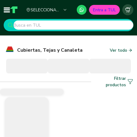
Ciudad
SELECCIONA
Entra a TUL
Inicio
TUL - Tu Marketplace de Construcción
Carr
TU CIUDAD
Cubiertas, Tejas y Canaleta
Ver todo
Filtrar
productos