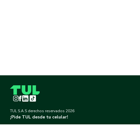
Instagram
Facebook
LinkedIn
TikTok
TUL S.A.S derechos reservados
2026
¡Pide TUL desde tu celular!