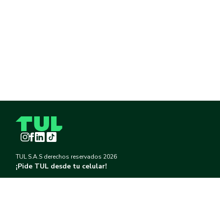
Instagram
Facebook
LinkedIn
TikTok
TUL S.A.S derechos reservados
2026
¡Pide TUL desde tu celular!
Descargar TUL en App Store
Descargar TUL en Google Play
Información
Política de Tratamiento de Datos