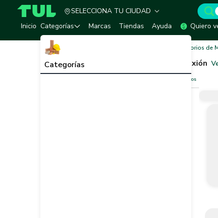
SELECCIONA TU CIUDAD
TUL - Tu Marketplace de Construcción
Inicio
Categorías
Marcas
Tiendas
Ayuda
Quiero v
Inicio
Sistema Eléctrico e Iluminación
Accesorios de 
Accesorios de Montaje y Conexión
V
Categorías
Filtros
Limpiar filtros
Vendedor
Marca