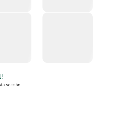
l!
sta sección