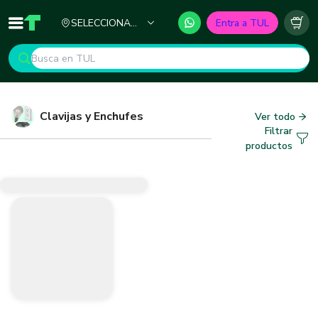
Ciudad
SELECCIONA
Entra a TUL
Inicio
TUL - Tu Marketplace de Construcción
Carr
TU CIUDAD
Clavijas y Enchufes
Ver todo
Filtrar
productos