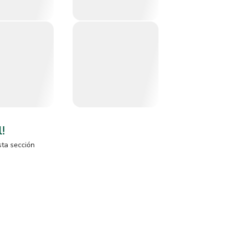
l!
sta sección