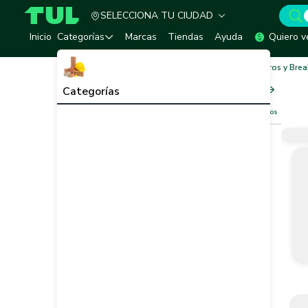
SELECCIONA TU CIUDAD
TUL - Tu Marketplace de Construcción
Inicio
Categorías
Marcas
Tiendas
Ayuda
Quiero v
Inicio
Sistema Eléctrico e Iluminación
Tableros y Brea
Tableros y Breakers
Ver todo
Categorías
Filtros
Limpiar filtros
Vendedor
Marca