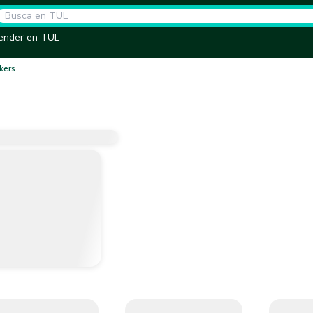
ender en TUL
kers