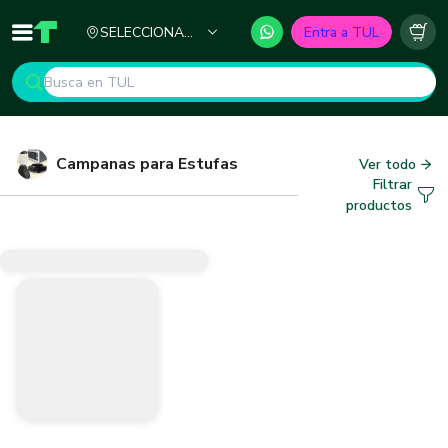
Ciudad
SELECCIONA
Entra a TUL
Inicio
TUL - Tu Marketplace de Construcción
Carr
TU CIUDAD
Campanas para Estufas
Ver todo
Filtrar
productos