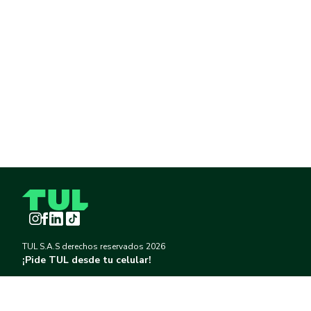
Instagram
Facebook
LinkedIn
TikTok
TUL S.A.S derechos reservados
2026
¡Pide TUL desde tu celular!