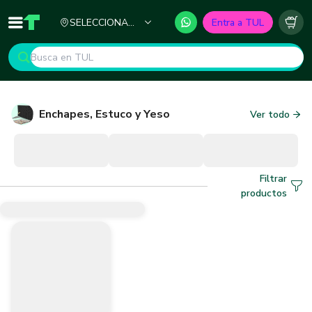
Ciudad
SELECCIONA
Entra a TUL
Inicio
TUL - Tu Marketplace de Construcción
Carr
TU CIUDAD
Enchapes, Estuco y Yeso
Ver todo
Filtrar
productos