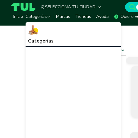
SELECCIONA TU CIUDAD
TUL - Tu Marketplace de Construcción
Inicio
Categorías
Marcas
Tiendas
Ayuda
Quiero v
Inicio
Equipos Sanitarios
Inodoros
Inodoros
Ver todo
Categorías
Filtros
Limpiar filtros
Vendedor
Marca