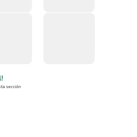
l!
sta sección