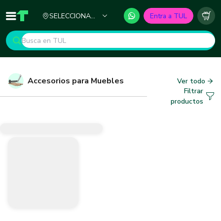
Ciudad
SELECCIONA
Entra a TUL
Inicio
TUL - Tu Marketplace de Construcción
Carr
TU CIUDAD
Accesorios para Muebles
Ver todo
Filtrar
productos