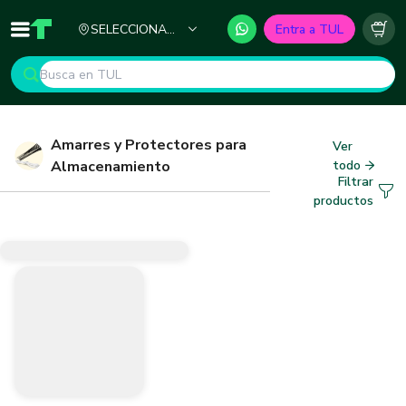
Ciudad
SELECCIONA
Entra a TUL
Inicio
TUL - Tu Marketplace de Construcción
Carr
TU CIUDAD
Amarres y Protectores para
Ver
Almacenamiento
todo
Filtrar
productos