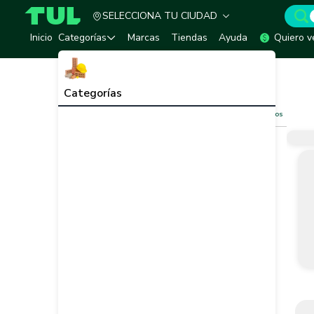
SELECCIONA TU CIUDAD
TUL - Tu Marketplace de Construcción
Inicio
Categorías
Marcas
Tiendas
Ayuda
Quiero v
Inicio
Ferretería
Cadenas
Cadenas
Ver todo
Categorías
Filtros
Limpiar filtros
Vendedor
Marca