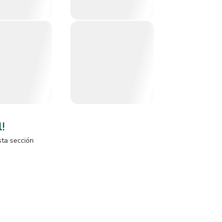
l!
sta sección