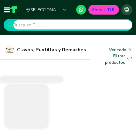
Ciudad
SELECCIONA
Entra a TUL
Inicio
TUL - Tu Marketplace de Construcción
Carr
TU CIUDAD
Clavos, Puntillas y Remaches
Ver todo
Filtrar
productos