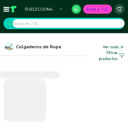
Ciudad
SELECCIONA
Entra a TUL
Inicio
TUL - Tu Marketplace de Construcción
Carr
TU CIUDAD
Colgaderos de Ropa
Ver todo
Filtrar
productos