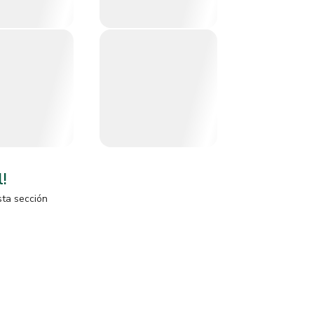
l!
sta sección