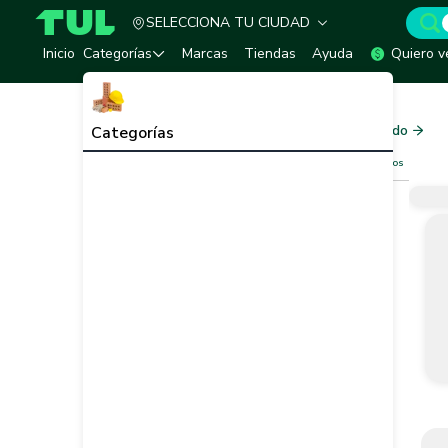
SELECCIONA TU CIUDAD
TUL - Tu Marketplace de Construcción
Inicio
Categorías
Marcas
Tiendas
Ayuda
Quiero v
Inicio
Ferretería
Complementos Madera
Complementos Madera
Ver todo
Categorías
Filtros
Limpiar filtros
Vendedor
Marca