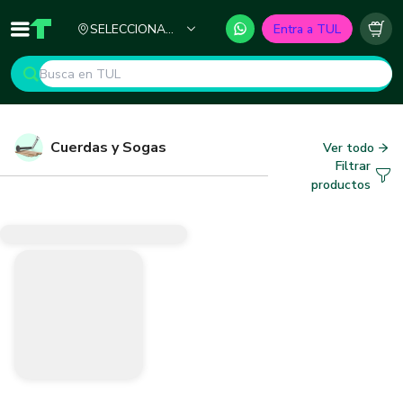
Ciudad
SELECCIONA
Entra a TUL
Inicio
TUL - Tu Marketplace de Construcción
Carr
TU CIUDAD
Cuerdas y Sogas
Ver todo
Filtrar
productos