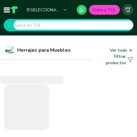
Ciudad
SELECCIONA
Entra a TUL
Inicio
TUL - Tu Marketplace de Construcción
Carr
TU CIUDAD
Herrajes para Muebles
Ver todo
Filtrar
productos