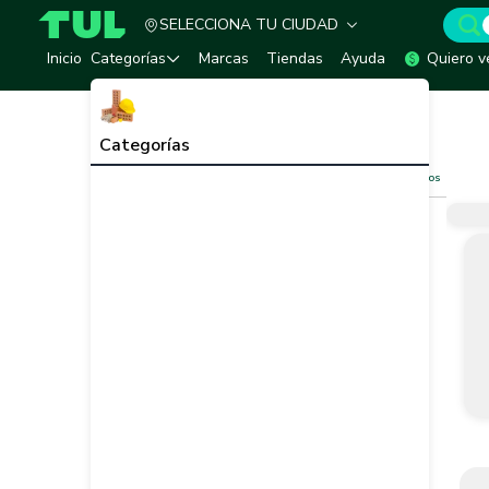
SELECCIONA TU CIUDAD
TUL - Tu Marketplace de Construcción
Inicio
Categorías
Marcas
Tiendas
Ayuda
Quiero v
Inicio
Ferretería
Herrajes y Bisagras
Herrajes y Bisagras
Ver todo
Categorías
Filtros
Limpiar filtros
Vendedor
Marca