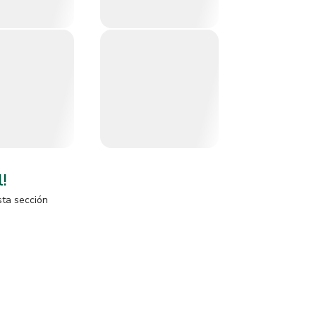
l!
sta sección