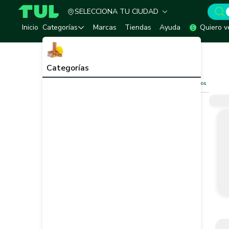
SELECCIONA TU CIUDAD
TUL - Tu Marketplace de Construcción
Inicio
Categorías
Marcas
Tiendas
Ayuda
Quiero v
Inicio
Ferretería
Melaminas
Melaminas
Ver todo
Categorías
Filtros
Limpiar filtros
Vendedor
Marca