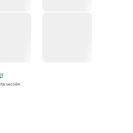
l!
sta sección