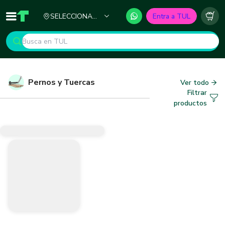
Ciudad
SELECCIONA
Entra a TUL
Inicio
TUL - Tu Marketplace de Construcción
Carr
TU CIUDAD
Pernos y Tuercas
Ver todo
Filtrar
productos