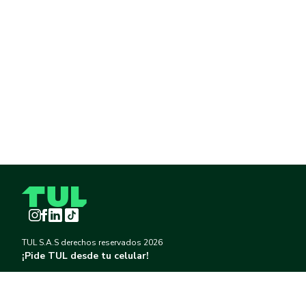
Instagram
Facebook
LinkedIn
TikTok
TUL S.A.S derechos reservados
2026
¡Pide TUL desde tu celular!