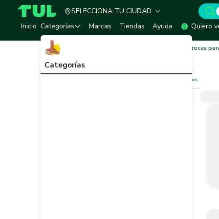
SELECCIONA TU CIUDAD
TUL - Tu Marketplace de Construcción
Inicio
Categorías
Marcas
Tiendas
Ayuda
Quiero v
Inicio
Herramientas, Equipos y Accesorios
Brocas par
Brocas para Metal
Ver todo
Categorías
Filtros
Limpiar filtros
Vendedor
Marca