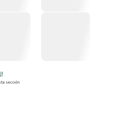
l!
sta sección