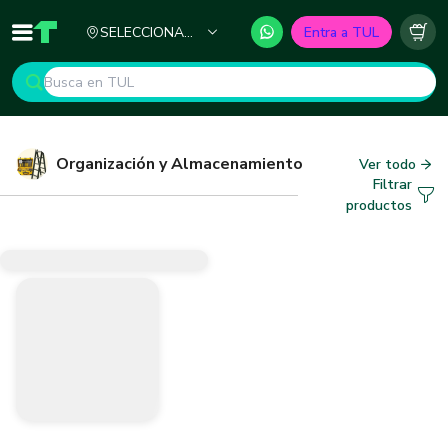
Ciudad
SELECCIONA
Entra a TUL
Inicio
TUL - Tu Marketplace de Construcción
Carr
TU CIUDAD
Organización y Almacenamiento
Ver todo
Filtrar
productos