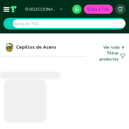
Ciudad
SELECCIONA
Entra a TUL
Inicio
TUL - Tu Marketplace de Construcción
Carr
TU CIUDAD
Cepillos de Acero
Ver todo
Filtrar
productos