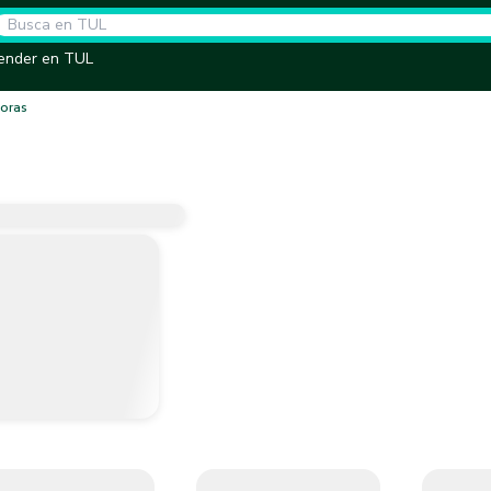
ender en TUL
oras