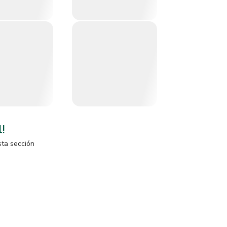
l!
sta sección