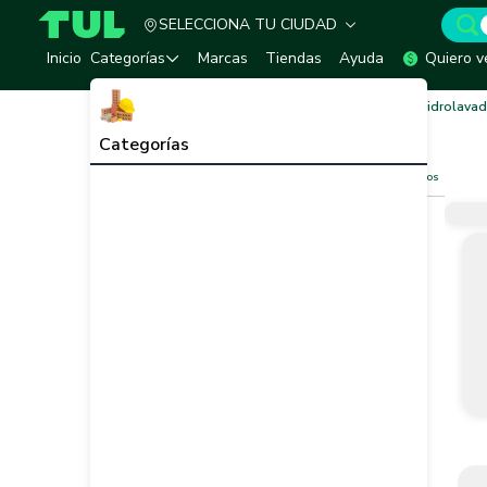
SELECCIONA TU CIUDAD
TUL - Tu Marketplace de Construcción
Inicio
Categorías
Marcas
Tiendas
Ayuda
Quiero v
Inicio
Herramientas, Equipos y Accesorios
Hidrolavad
Hidrolavadoras
Ver todo
Categorías
Filtros
Limpiar filtros
Vendedor
Marca