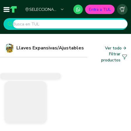
Ciudad
SELECCIONA
Entra a TUL
Inicio
TUL - Tu Marketplace de Construcción
Carr
TU CIUDAD
Llaves Expansivas/Ajustables
Ver todo
Filtrar
productos