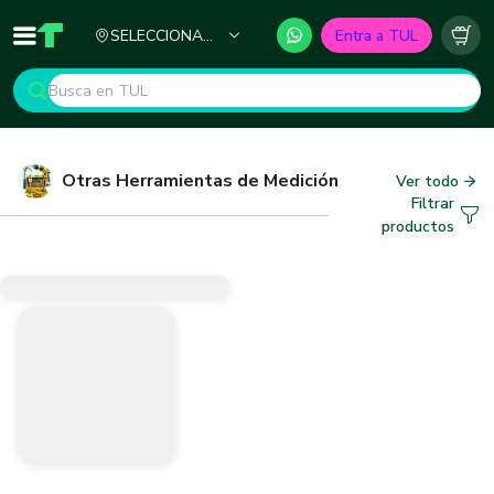
Ciudad
SELECCIONA
Entra a TUL
Inicio
TUL - Tu Marketplace de Construcción
Carr
TU CIUDAD
Otras Herramientas de Medición
Ver todo
Filtrar
productos