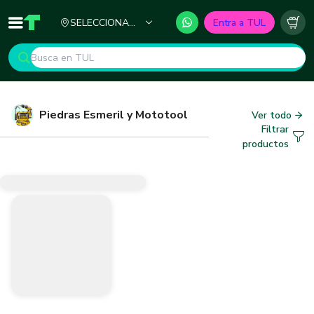
Ciudad
SELECCIONA
Entra a TUL
Inicio
TUL - Tu Marketplace de Construcción
Carr
TU CIUDAD
Piedras Esmeril y Mototool
Ver todo
Filtrar
productos