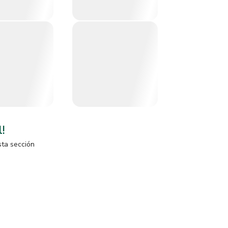
l!
sta sección