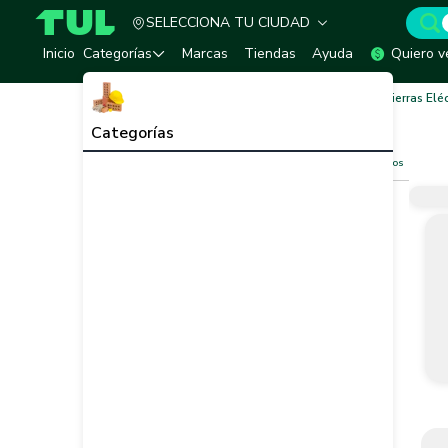
SELECCIONA TU CIUDAD
TUL - Tu Marketplace de Construcción
Inicio
Categorías
Marcas
Tiendas
Ayuda
Quiero v
Inicio
Herramientas, Equipos y Accesorios
Sierras Eléc
Sierras Eléctricas
Ver todo
Categorías
Filtros
Limpiar filtros
Vendedor
Marca