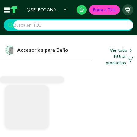
Ciudad
SELECCIONA
Entra a TUL
Inicio
TUL - Tu Marketplace de Construcción
Carr
TU CIUDAD
Accesorios para Baño
Ver todo
Filtrar
productos