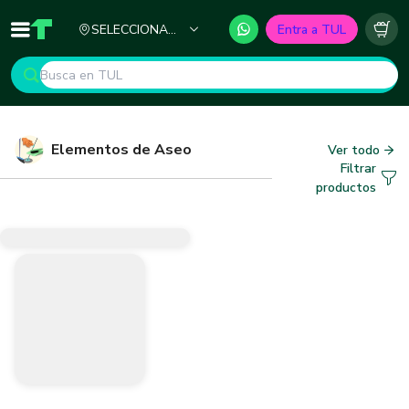
Ciudad
SELECCIONA
Entra a TUL
Inicio
TUL - Tu Marketplace de Construcción
Carr
TU CIUDAD
Elementos de Aseo
Ver todo
Filtrar
productos