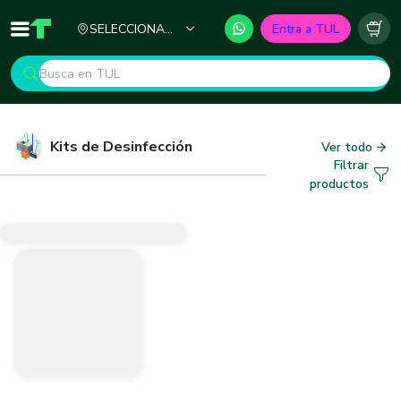
Ciudad
SELECCIONA
Entra a TUL
Inicio
TUL - Tu Marketplace de Construcción
Carr
TU CIUDAD
Kits de Desinfección
Ver todo
Filtrar
productos