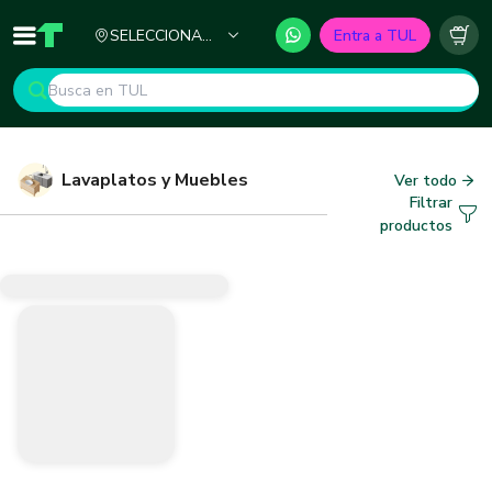
Ciudad
SELECCIONA
Entra a TUL
Inicio
TUL - Tu Marketplace de Construcción
Carr
TU CIUDAD
Lavaplatos y Muebles
Ver todo
Filtrar
productos