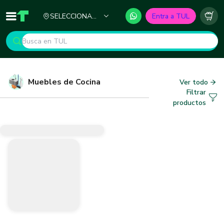
Ciudad
SELECCIONA
Entra a TUL
Inicio
TUL - Tu Marketplace de Construcción
Carr
TU CIUDAD
Muebles de Cocina
Ver todo
Filtrar
productos