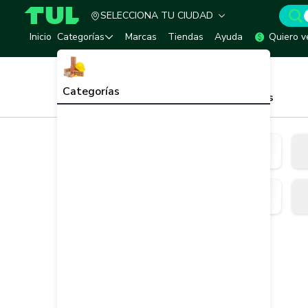
SELECCIONA TU CIUDAD
TUL - Tu Marketplace de Construcción
Inicio
Categorías
Marcas
Tiendas
Ayuda
Quiero v
Inicio
Impermeabilizantes y Mantos
Categorías
Impermeabilizantes y Mantos