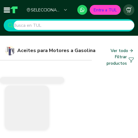
Ciudad
SELECCIONA
Entra a TUL
Inicio
TUL - Tu Marketplace de Construcción
Carr
TU CIUDAD
Aceites para Motores a Gasolina
Ver todo
Filtrar
productos