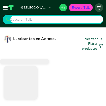
Ciudad
SELECCIONA
Entra a TUL
Inicio
TUL - Tu Marketplace de Construcción
Carr
TU CIUDAD
Lubricantes en Aerosol
Ver todo
Filtrar
productos