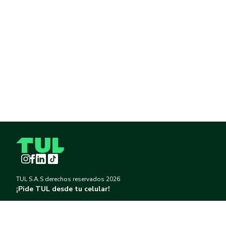
Instagram
Facebook
LinkedIn
TikTok
TUL S.A.S derechos reservados
2026
¡Pide TUL desde tu celular!