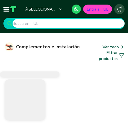
Ciudad
SELECCIONA
Entra a TUL
Inicio
TUL - Tu Marketplace de Construcción
Carr
TU CIUDAD
Complementos e Instalación
Ver todo
Filtrar
productos