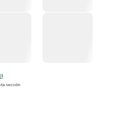
l!
sta sección