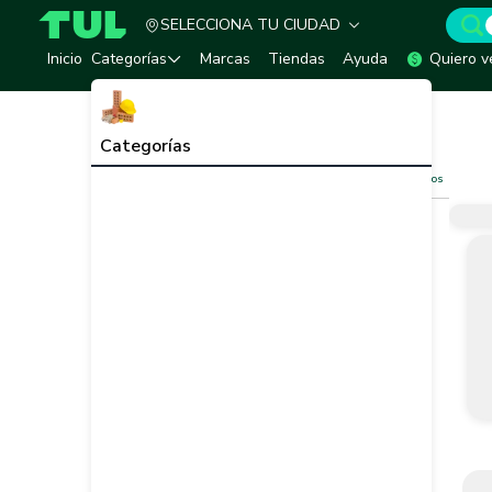
SELECCIONA TU CIUDAD
TUL - Tu Marketplace de Construcción
Inicio
Categorías
Marcas
Tiendas
Ayuda
Quiero v
Inicio
Redes Agricolas
Tapones
Tapones
Ver todo
Categorías
Filtros
Limpiar filtros
Vendedor
Marca