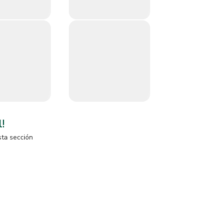
l!
sta sección