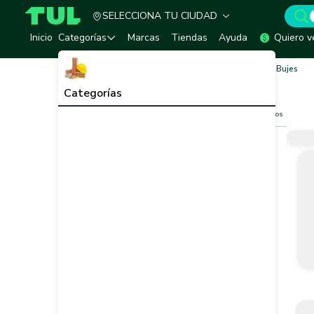
SELECCIONA TU CIUDAD
TUL - Tu Marketplace de Construcción
Inicio
Categorías
Marcas
Tiendas
Ayuda
Quiero v
Inicio
Redes de Alcantarillado y Ventilación
Bujes
Bujes
Ver todo
Categorías
Filtros
Limpiar filtros
Vendedor
Marca