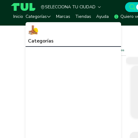
SELECCIONA TU CIUDAD
TUL - Tu Marketplace de Construcción
Inicio
Categorías
Marcas
Tiendas
Ayuda
Quiero v
Inicio
Redes de Tubería
Uniones
Uniones
Ver todo
Categorías
Filtros
Limpiar filtros
Vendedor
Marca