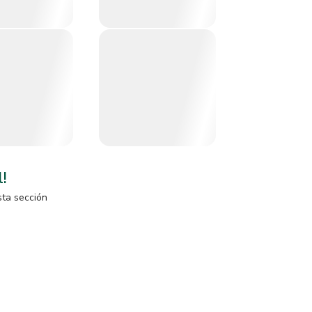
l!
sta sección