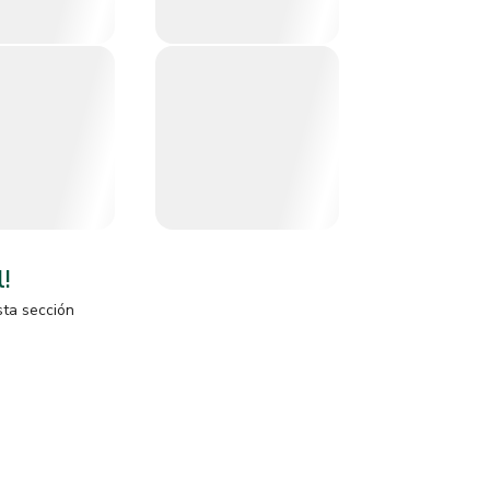
l!
sta sección