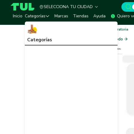
SELECCIONA TU CIUDAD
TUL - Tu Marketplace de Construcción
Inicio
Categorías
Marcas
Tiendas
Ayuda
Quiero v
Inicio
Seguridad Industrial
Protección Respiratoria
Protección Respiratoria
Ver todo
Categorías
Filtros
Limpiar filtros
Vendedor
Marca