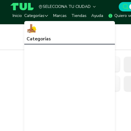
SELECCIONA TU CIUDAD
TUL - Tu Marketplace de Construcción
Inicio
Categorías
Marcas
Tiendas
Ayuda
Quiero v
Inicio
Tornilleria y Fijaciones
Categorías
Tornilleria y Fijaciones