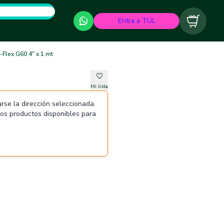
Entra a TUL
Carrito
-Flex G60 4" x 1 mt
Mi lista
rse la dirección seleccionada.
 los productos disponibles para