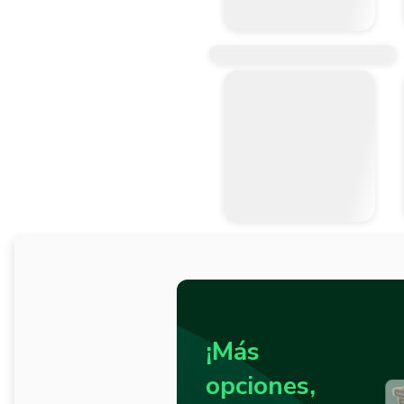
¡Más
opciones,