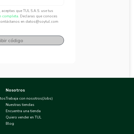
", aceptas que TUL S.A.S. use tus
n completa.
Declaras que conoces
contáctanos en datos@soytul.com
ibir código
Nosotros
atos
Trabaja con nosotros(Jobs)
Nuestras tiendas
Encuentra una tienda
Quiero vender en TUL
Blog