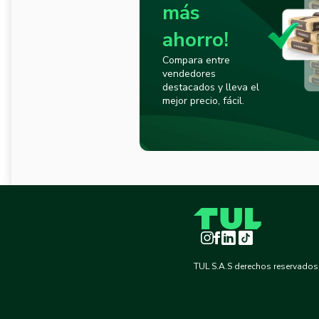
más
ahorro!
Compara entre
vendedores
destacados y lleva el
mejor precio, fácil.
Instagram
Facebook
LinkedIn
TikTok
TUL S.A.S derechos reservados