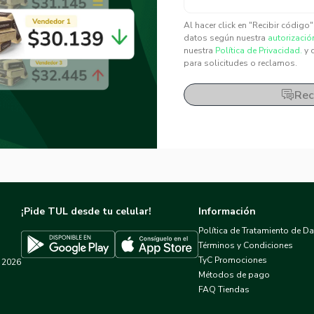
✕
✕
Al hacer click en "Recibir código
datos según nuestra
autorizació
nuestra
Política de Privacidad.
y 
para solicitudes o reclamos.
Rec
¡Pide TUL desde tu celular!
Información
Política de Tratamiento de D
Términos y Condiciones
TyC Promociones
2026
Descargar TUL en App Store
Descargar TUL en Google Play
Métodos de pago
FAQ Tiendas