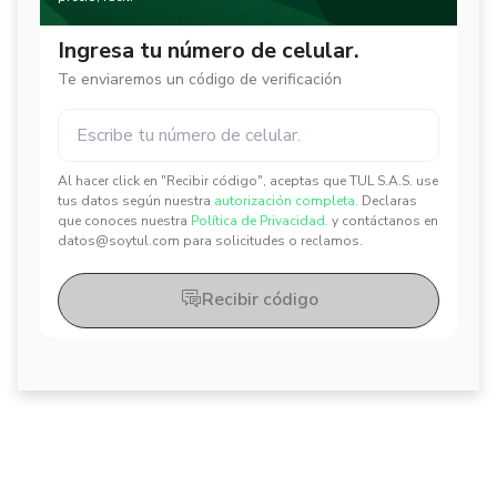
Ingresa tu número de celular.
Te enviaremos un código de verificación
Al hacer click en "Recibir código", aceptas que TUL S.A.S. use
✕
✕
tus datos según nuestra
autorización completa.
Declaras
que conoces nuestra
Política de Privacidad.
y contáctanos en
datos@soytul.com para solicitudes o reclamos.
Recibir código