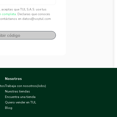
", aceptas que TUL S.A.S. use tus
n completa.
Declaras que conoces
contáctanos en datos@soytul.com
ibir código
Nosotros
atos
Trabaja con nosotros(Jobs)
Nuestras tiendas
Encuentra una tienda
Quiero vender en TUL
Blog