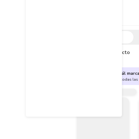
Descripción
Descripción del producto
¿No sabes cuál marc
Encuentra aquí todas las