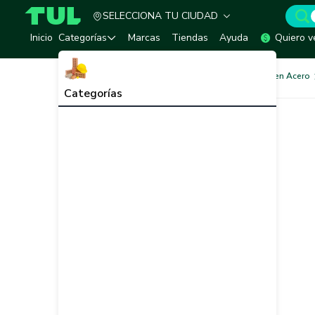
SELECCIONA TU CIUDAD
TUL - Tu Marketplace de Construcción
Inicio
Categorías
Marcas
Tiendas
Ayuda
Quiero v
Acero Estructural
Tubería en Acero
Categorías