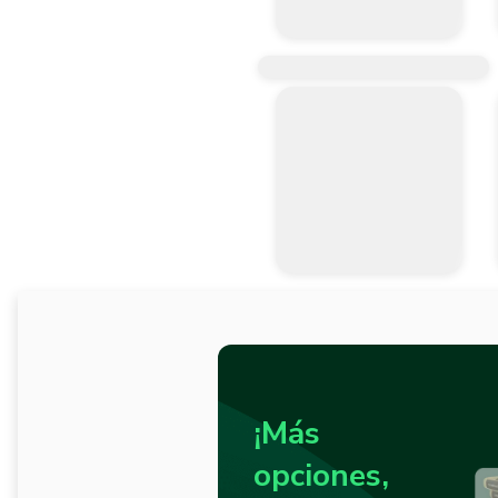
¡Más
opciones,