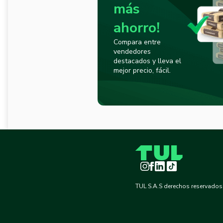
más
ahorro!
Compara entre
vendedores
destacados y lleva el
mejor precio, fácil.
Instagram
Facebook
LinkedIn
TikTok
TUL S.A.S derechos reservados