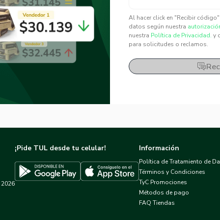
✕
✕
Al hacer click en "Recibir código
datos según nuestra
autorizació
nuestra
Política de Privacidad.
y 
para solicitudes o reclamos.
Rec
¡Pide TUL desde tu celular!
Información
Política de Tratamiento de D
Términos y Condiciones
TyC Promociones
2026
Descargar TUL en App Store
Descargar TUL en Google Play
Métodos de pago
FAQ Tiendas