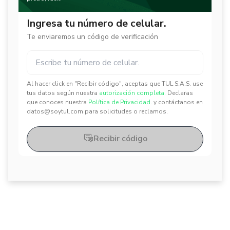
Ingresa tu número de celular.
Te enviaremos un código de verificación
Al hacer click en "Recibir código", aceptas que TUL S.A.S. use
✕
✕
tus datos según nuestra
autorización completa.
Declaras
que conoces nuestra
Política de Privacidad.
y contáctanos en
datos@soytul.com para solicitudes o reclamos.
Recibir código