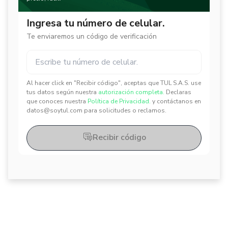
Ingresa tu número de celular.
Te enviaremos un código de verificación
Al hacer click en "Recibir código", aceptas que TUL S.A.S. use
✕
✕
tus datos según nuestra
autorización completa.
Declaras
que conoces nuestra
Política de Privacidad.
y contáctanos en
datos@soytul.com para solicitudes o reclamos.
Recibir código