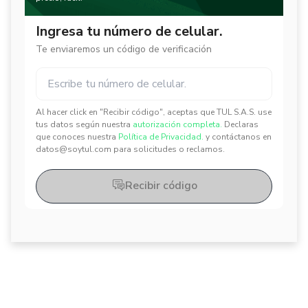
Ingresa tu número de celular.
Te enviaremos un código de verificación
Al hacer click en "Recibir código", aceptas que TUL S.A.S. use
✕
✕
tus datos según nuestra
autorización completa.
Declaras
que conoces nuestra
Política de Privacidad.
y contáctanos en
datos@soytul.com para solicitudes o reclamos.
Recibir código