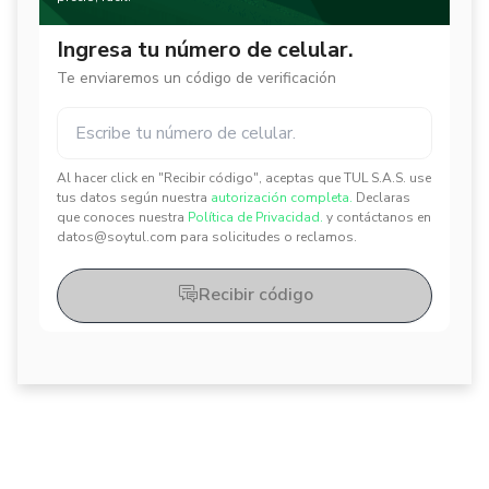
Ingresa tu número de celular.
Te enviaremos un código de verificación
Al hacer click en "Recibir código", aceptas que TUL S.A.S. use
✕
✕
tus datos según nuestra
autorización completa.
Declaras
que conoces nuestra
Política de Privacidad.
y contáctanos en
datos@soytul.com para solicitudes o reclamos.
Recibir código